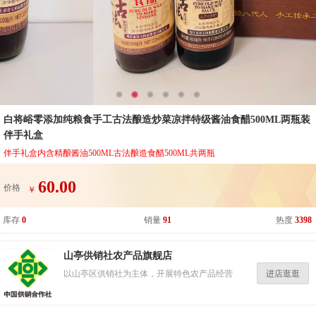
白将峪零添加纯粮食手工古法酿造炒菜凉拌特级酱油食醋500ML两瓶装
伴手礼盒
伴手礼盒内含精酿酱油500ML古法酿造食醋500ML共两瓶
60.00
价格
￥
库存
0
销量
91
热度
3398
山亭供销社农产品旗舰店
进店逛逛
以山亭区供销社为主体，开展特色农产品经营