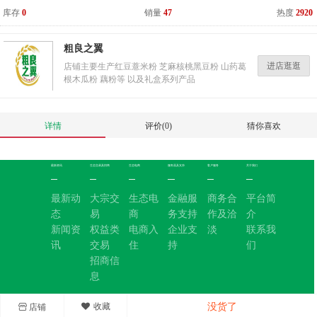
库存
0
销量
47
热度
2920
粗良之翼
进店逛逛
店铺主要生产红豆薏米粉 芝麻核桃黑豆粉 山药葛
根木瓜粉 藕粉等 以及礼盒系列产品
详情
评价(0)
猜你喜欢
最新资讯
生态交易及招商
生态电商
服务器及支持
客户服务
关于我们
最新动
大宗交
生态电
金融服
商务合
平台简
态
易
商
务支持
作及洽
介
新闻资
权益类
电商入
企业支
淡
联系我
讯
交易
住
持
们
招商信
息
收藏
没货了
店铺