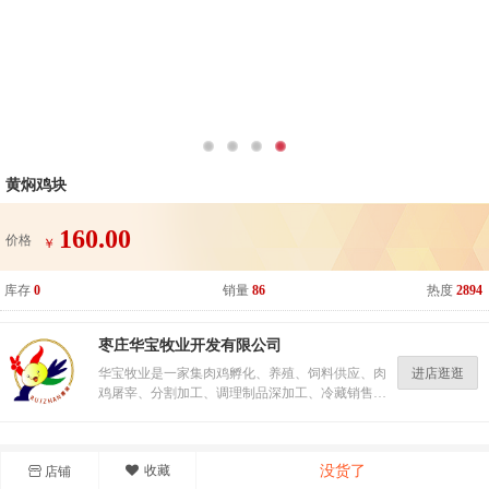
黄焖鸡块
160.00
价格
￥
库存
0
销量
86
热度
2894
枣庄华宝牧业开发有限公司
进店逛逛
华宝牧业是一家集肉鸡孵化、养殖、饲料供应、肉
鸡屠宰、分割加工、调理制品深加工、冷藏销售、
技术服务于一体的省级农业产业化重点龙头企业。
通过枣庄市级安全标准化认证、山东省SC认证和农
业部无公害产品认证。
详情
评价(0)
猜你喜欢
收藏
没货了
店铺