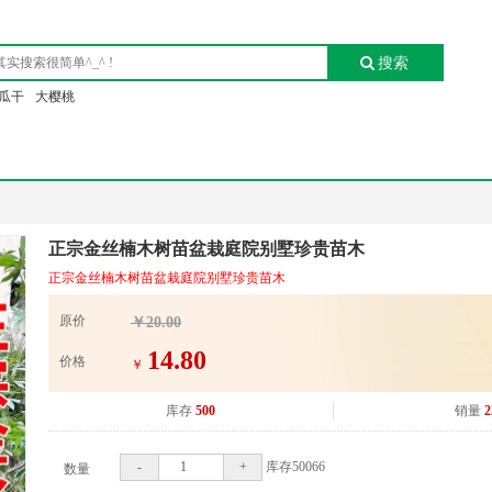
搜索
瓜干
大樱桃
正宗金丝楠木树苗盆栽庭院别墅珍贵苗木
正宗金丝楠木树苗盆栽庭院别墅珍贵苗木
原价
￥20.00
14.80
价格
￥
库存
500
销量
2
-
+
库存
500
66
数量