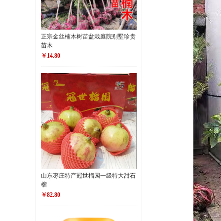
正宗金丝楠木树苗盆栽庭院别墅珍贵
苗木
￥14.80
山东枣庄特产冠世榴园一级特大甜石
榴
￥82.80