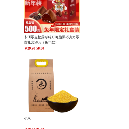
卜珂零点松露形纯可可脂黑巧克力零
食礼盒500g（兔年款）
￥29.90-58.80
小米