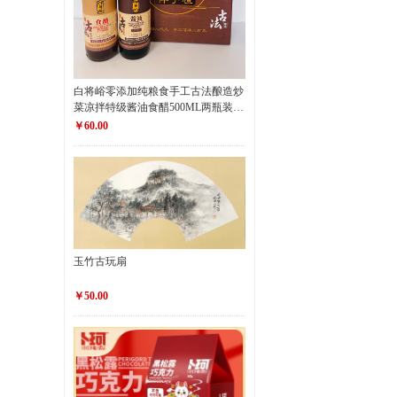
白将峪零添加纯粮食手工古法酿造炒
菜凉拌特级酱油食醋500ML两瓶装伴
手礼盒
￥60.00
玉竹古玩扇
￥50.00