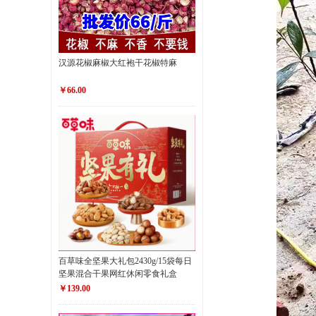
汉源花椒麻椒大红袍干花椒特麻
￥66.00
百草味全坚果大礼包2430g/15袋每日
坚果混合干果网红休闲零食礼盒
￥139.00