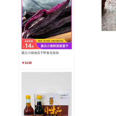
翼云小镇地瓜干即食无添加
￥14.90