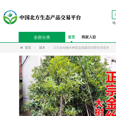
地
全部分类
首页
商家入驻
首页
苗木
正宗金丝楠木树苗盆栽庭院别墅珍贵苗木