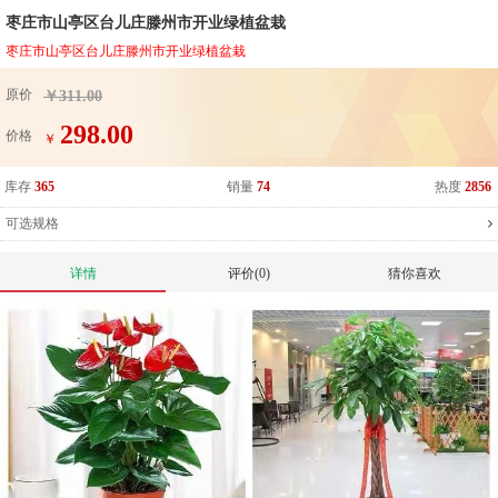
枣庄市山亭区台儿庄滕州市开业绿植盆栽
枣庄市山亭区台儿庄滕州市开业绿植盆栽
原价
￥311.00
298.00
价格
￥
库存
365
销量
74
热度
2856
可选规格
详情
评价(0)
猜你喜欢