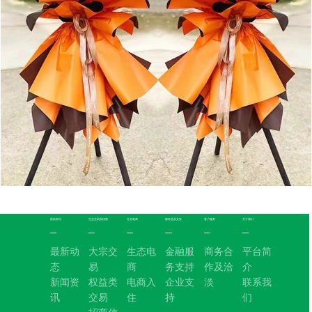
最新资讯
生态交易及招商
生态电商
服务器及支持
客户服务
关于我们
最新动
大宗交
生态电
金融服
商务合
平台简
态
易
商
务支持
作及洽
介
新闻资
权益类
电商入
企业支
淡
联系我
讯
交易
住
持
们