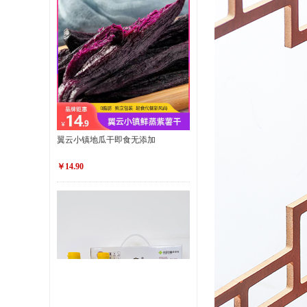
翼云小镇地瓜干即食无添加
￥14.90