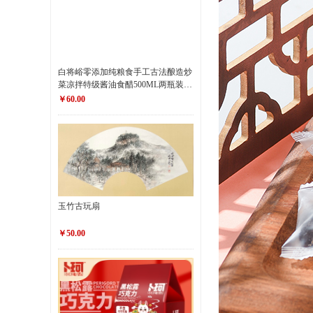
白将峪零添加纯粮食手工古法酿造炒
菜凉拌特级酱油食醋500ML两瓶装伴
手礼盒
￥60.00
玉竹古玩扇
￥50.00