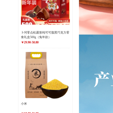
卜珂零点松露形纯可可脂黑巧克力零
食礼盒500g（兔年款）
￥29.90-58.80
小米