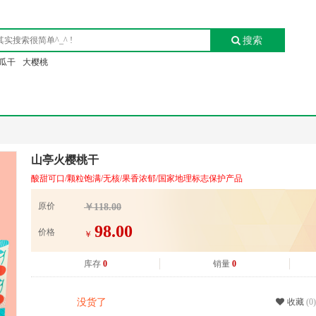
搜索
瓜干
大樱桃
山亭火樱桃干
酸甜可口/颗粒饱满/无核/果香浓郁/国家地理标志保护产品
原价
￥118.00
98.00
价格
￥
库存
0
销量
0
没货了
收藏
(0)