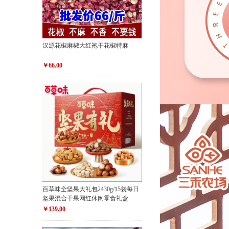
汉源花椒麻椒大红袍干花椒特麻
￥66.00
百草味全坚果大礼包2430g/15袋每日
坚果混合干果网红休闲零食礼盒
￥139.00