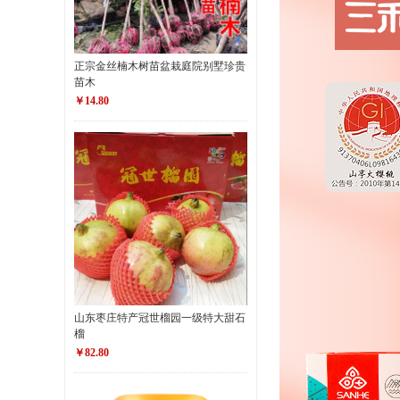
正宗金丝楠木树苗盆栽庭院别墅珍贵
苗木
￥14.80
山东枣庄特产冠世榴园一级特大甜石
榴
￥82.80