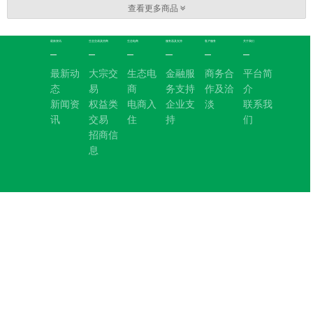
查看更多商品
最新资讯
生态交易及招商
生态电商
服务器及支持
客户服务
关于我们
最新动
大宗交
生态电
金融服
商务合
平台简
态
易
商
务支持
作及洽
介
新闻资
权益类
电商入
企业支
淡
联系我
讯
交易
住
持
们
招商信
息