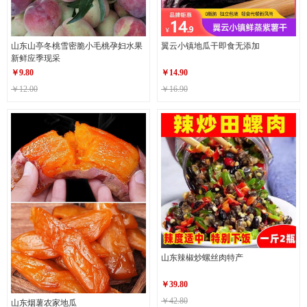
山东山亭冬桃雪密脆小毛桃孕妇水果
翼云小镇地瓜干即食无添加
新鲜应季现采
￥
9.80
￥
14.90
￥12.00
￥16.90
山东辣椒炒螺丝肉特产
￥
39.80
￥42.80
山东烟薯农家地瓜