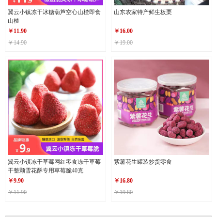
翼云小镇冻干冰糖葫芦空心山楂即食
山东农家特产鲜生板栗
山楂
￥
11.90
￥
16.00
￥14.90
￥19.00
翼云小镇冻干草莓网红零食冻干草莓
紫薯花生罐装炒货零食
干整颗雪花酥专用草莓脆40克
￥
9.90
￥
16.80
￥11.90
￥19.80