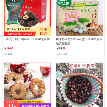
山东枣庄特产山亭店子长红枣芝麻脆
山东枣庄特产红荷花微山湖咸鸭蛋30
枚真空包装
￥
66.00
￥
95.00
￥86.00
￥115.00