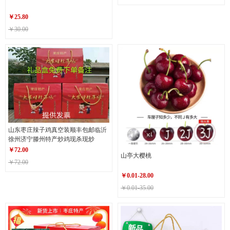
￥
25.80
￥30.00
山东枣庄辣子鸡真空装顺丰包邮临沂
徐州济宁滕州特产炒鸡现杀现炒
￥
72.00
山亭大樱桃
￥72.00
￥
0.01-28.00
￥0.01-35.00