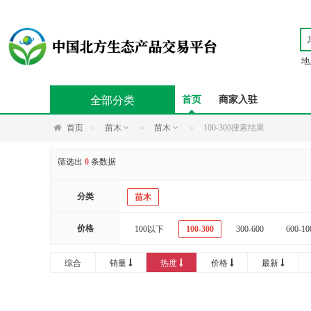
地
全部分类
首页
商家入驻
首页
苗木
苗木
100-300搜索结果
筛选出
0
条数据
分类
苗木
价格
100以下
100-300
300-600
600-10
20000以上
综合
销量
热度
价格
最新