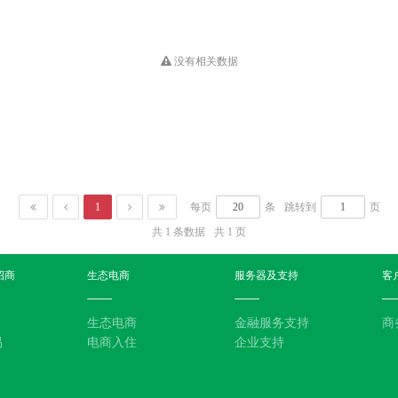
没有相关数据
1
每页
条
跳转到
页
共 1 条数据
共 1 页
招商
生态电商
服务器及支持
客
生态电商
金融服务支持
商
易
电商入住
企业支持